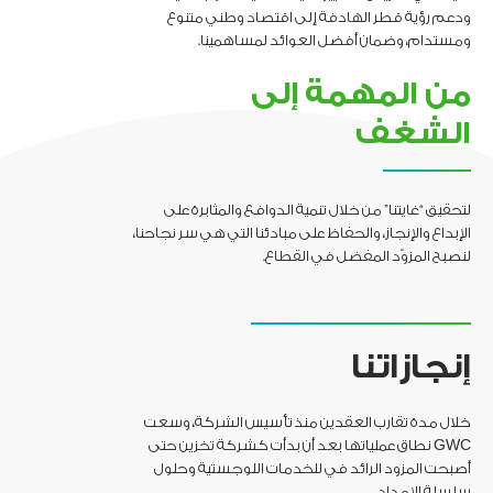
ودعم رؤية قطر الهادفة إلى اقتصاد وطني متنوع
ومستدام، وضمان أفضل العوائد لمساهمينا.
من المهمة إلى
الشغف
لتحقيق “غايتنا” من خلال تنمية الدوافع والمثابرة على
الإبداع والإنجاز، والحفاظ على مبادئنا التي هي سر نجاحنا،
لنصبح المزوّد المفضل في القطاع.
إنجازاتنا
خلال مدة تقارب العقدين منذ تأسيس الشركة، وسعت
GWC نطاق عملياتها بعد أن بدأت كشركة تخزين حتى
أصبحت المزود الرائد في للخدمات اللوجستية وحلول
سلسلة الإمداد.