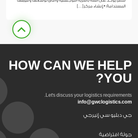
قطر، يؤكد على الثقة بالقرية اللوجستية وآفاق توسّعها وقيمتها
المستدامة. • إنشاء مركز […]
HOW CAN WE HELP
YOU?
Let's discuss your logistics requirements.
info@gwclogistics.com
جي دبليو سي إنيرجي
جولة افتراضية