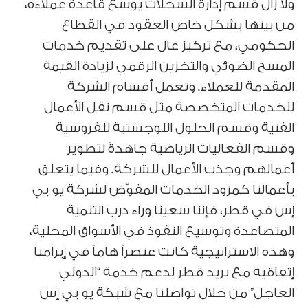
ولا زال قسم إدارة السجلات يوسع قاعدة عملاءه،
من بينها بشكل خاص العقود في القطاع
الحكومي، مع تركيز عال على تقديم خدمات
المسح الضوئي والتخزين الرقمي لزيادة القيمة
المقدمة للعملاء. وتعمل أقسام الشركة
للخدمات المتخصصة مثل قسم نقل الأعمال
الفنية وقسم الحلول اللوجستية للفروسية
وقسم الفعاليات الرياضية جاهدةً لتطوير
أعمالهم وجذب الأعمال للشركة. وفيما يتعلق
بأعمالنا كمزود الخدمات المفوّض لشركة يو بي
إس في قطر، فإننا سعينا وراء درب التنمية
المتصاعدة وتوسيع النفوذ في الأسواق المحلية،
وهذه الاستراتيجية كانت عنصراً هاماً في إبرامنا
إتفاقية مع بريد قطر لدعم خدمة “الدولي
العاجل” من خلال تواصلنا مع شبكة يو بي إس