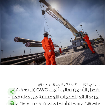
إجمالي الإيرادات 966,9 مليون ريال قطري
بفضل الله من تعالى، أتمت GWC (ش.م.ق.ع.) –
المزود الرائد للخدمات اللوجستية في دولة قطر –
عام 2017 مسجلةً أرباحاً صافية تقدر بـ 215,5 مليون