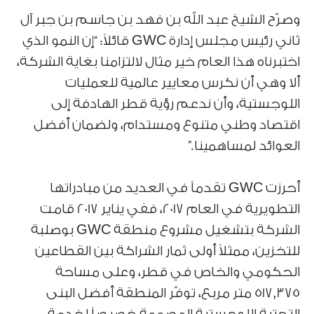
وصرّح الشيخ عبد الله بن فهد بن جاسم بن جبر آل
ثاني رئيس مجلس إدارة GWC قائلاً: “إن النمو الذي
اختبرناه هذا العام خير مثال لالتزامنا بغاية الشركة،
ألا وهي أن نكرس معايير عالمية للعمليات
اللوجستية، وأن ندعم رؤية قطر الهادفة إلى
اقتصاد وطني متنوع ومستدام، ولضمان أفضل
العوائد لمساهمينا.”
أحرزت GWC تقدماً في العديد من مبادراتها
التطويرية في العام 2017، ففي يناير 2017 قامت
الشركة بتشغيل مشروع منطقة GWC بوصلبة
للتخزين، ممثلاً أولى ثمار الشراكة بين القطاعين
الحكومي والخاص في قطر، وعلى مساحة
517,375 متر مربع، توفّر المنطقة أفضل البنى