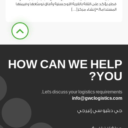
قطر، يؤكد على الثقة بالقرية اللوجستية وآفاق توسّعها وقيمتها
المستدامة. • إنشاء مركز […]
HOW CAN WE HELP
YOU?
Let's discuss your logistics requirements.
info@gwclogistics.com
جي دبليو سي إنيرجي