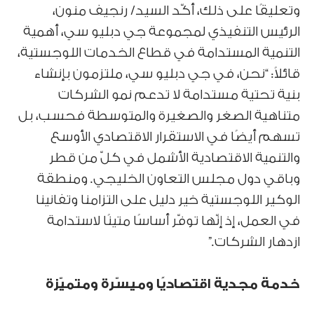
وتعليقًا على ذلك، أكّد السيد/ رنجيف منون،
الرئيس التنفيذي لمجموعة جي دبليو سي، أهمية
التنمية المستدامة في قطاع الخدمات اللوجستية،
قائلاً: “نحن، في جي دبليو سي، ملتزمون بإنشاء
بنية تحتية مستدامة لا تدعم نمو الشركات
متناهية الصغر والصغيرة والمتوسطة فحسب، بل
تسهم أيضًا في الاستقرار الاقتصادي الأوسع
والتنمية الاقتصادية الأشمل في كلّ من قطر
وباقي دول مجلس التعاون الخليجي. ومنطقة
الوكير اللوجستية خير دليل على التزامنا وتفانينا
في العمل، إذ إنّها توفّر أساسًا متينًا لاستدامة
ازدهار الشركات.”
خدمة مجدية اقتصاديًا وميسّرة ومتميّزة