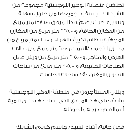
تحتضن منطقة الوكير اللوجستية مجموعة من
الشركات – يستفيد جميعها من حلول سهلة
ويسيرة، حيث يضمّ هذا المرفق 137.500 متر مربع
من المخازن الجافة، و225.000 متر مربع من المخازن
المجهّزة بنظام تكييف الهواء، و22.000 متر مربع من
مخازن التجميد/التبريد، و6.000 متر مربع من صالات
العرض والمتاجر، و205.000 متر مربع من ورش عمل
الصناعات الخفيفة، و305.000 متر مربع من ساحات
التخزين المفتوحة / ساحات الحاويات.
ويثني المستأجرون في منطقة الوكير اللوجستية
بشدّة على هذا المرفق الذي يساعدهم في تنمية
أعمالهم بدرجة ملحوظة.
فمن جانبه، أشاد السيد/ جاسم كريم، الشريك