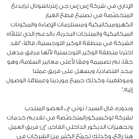
الإداري في شركة إس إس جي إنترناشونال ترايدنغ
المتخصّصة في تصنيع قطع الغيار
الكهروميكانيكية ومستلزمات الإضاءة والمكونات
الميكانيكية والمنتجات البحرية، بالدعم الذي تتلقّاه
الشركة في منطقة الوكير اللوجستية، قائلاً: “لقد
اخترنا منطقة الوكير اللوجستية لأنّها مرفق مذهل
حقًا، تم تصميمه وفقًا لأعلى معايير السلامة، وهو
مجدٍ اقتصاديًا، ويسهل على فريق عملنا
وموظفينا، وكذلك جميع موردينا وعملائنا، الوصول
إليه.”
وبدوره، قال السيد/ توني ج.، العضو المنتدب
لشركة لوكسيكورالمتخصّصة في تقديم خدمات
وتجهيزات الديكور الداخلي الفاخر، “إن فريق العمل
هنا رائع، وكذلك تجمّع الكثير من الشركات في