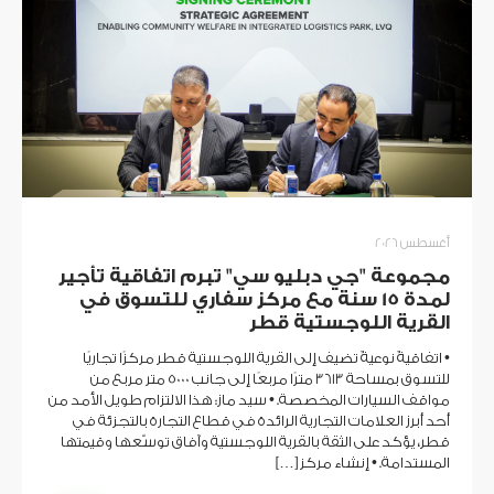
أغسطس 2026
مجموعة "جي دبليو سي" تبرم اتفاقية تأجير
لمدة 15 سنة مع مركز سفاري للتسوق في
القرية اللوجستية قطر
• اتفاقيةٌ نوعيةٌ تضيف إلى القرية اللوجستية قطر مركزًا تجاريًا
للتسوق بمساحة 3613 مترًا مربعًا إلى جانب 5000 متر مربع من
مواقف السيارات المخصصة. • سيد ماز: هذا الالتزام طويل الأمد من
أحد أبرز العلامات التجارية الرائدة في قطاع التجارة بالتجزئة في
قطر، يؤكد على الثقة بالقرية اللوجستية وآفاق توسّعها وقيمتها
المستدامة. • إنشاء مركز […]