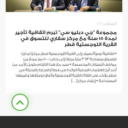
أغسطس 2026
مجموعة "جي دبليو سي" تبرم اتفاقية تأجير
لمدة 15 سنة مع مركز سفاري للتسوق في
القرية اللوجستية قطر
• اتفاقيةٌ نوعيةٌ تضيف إلى القرية اللوجستية قطر مركزًا تجاريًا
للتسوق بمساحة 3613 مترًا مربعًا إلى جانب 5000 متر مربع من
مواقف السيارات المخصصة. • سيد ماز: هذا الالتزام طويل الأمد من
أحد أبرز العلامات التجارية الرائدة في قطاع التجارة بالتجزئة في
قطر، يؤكد على الثقة بالقرية اللوجستية وآفاق توسّعها وقيمتها
المستدامة. • إنشاء مركز […]