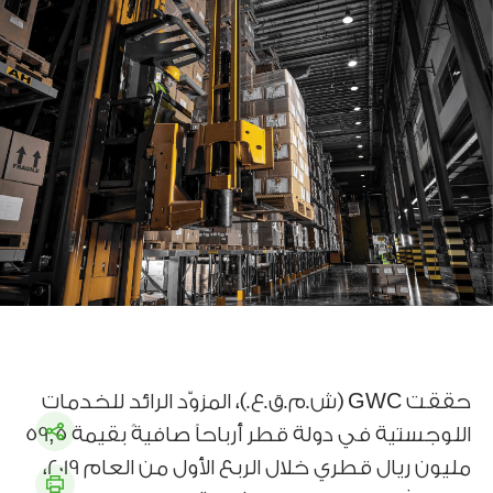
حققت GWC (ش.م.ق.ع.)، المزوّد الرائد للخدمات
اللوجستية في دولة قطر أرباحاً صافيةً بقيمة 59,5
مليون ريال قطري خلال الربع الأول من العام 2019،