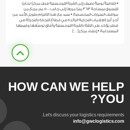
• اتفاقيةٌ نوعيةٌ تضيف إلى القرية اللوجستية قطر مركزًا تجاريًا
للتسوق بمساحة 3613 مترًا مربعًا إلى جانب 5000 متر مربع من
مواقف السيارات المخصصة. • سيد ماز: هذا الالتزام طويل الأمد من
أحد أبرز العلامات التجارية الرائدة في قطاع التجارة بالتجزئة في
قطر، يؤكد على الثقة بالقرية اللوجستية وآفاق توسّعها وقيمتها
المستدامة. • إنشاء مركز […]
HOW CAN WE HELP
YOU?
Let's discuss your logistics requirements.
info@gwclogistics.com