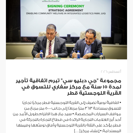
أغسطس 2026
مجموعة "جي دبليو سي" تبرم اتفاقية تأجير
لمدة 15 سنة مع مركز سفاري للتسوق في
القرية اللوجستية قطر
• اتفاقيةٌ نوعيةٌ تضيف إلى القرية اللوجستية قطر مركزًا تجاريًا
للتسوق بمساحة 3613 مترًا مربعًا إلى جانب 5000 متر مربع من
مواقف السيارات المخصصة. • سيد ماز: هذا الالتزام طويل الأمد من
أحد أبرز العلامات التجارية الرائدة في قطاع التجارة بالتجزئة في
قطر، يؤكد على الثقة بالقرية اللوجستية وآفاق توسّعها وقيمتها
المستدامة. • إنشاء مركز […]