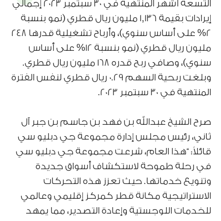
التسعة أشهر المنتهية في 30 سبتمبر 2023 إجمالي
إيرادات بقيمة 1,136 مليون ريال قطري (نمو بنسبة
2% على أساس سنوي)، وأرباح تشغيلية قدرها 248
مليون ريال قطري (نمو بنسبة 12% على أساس
سنوي)، وصافي ربح قدره 168 مليون ريال قطري.
وبلغت ربحية السهم 0.29 ريال قطري لنفس الفترة
المنتهية في 30 سبتمبر 2023.
صرح الشيخ عبدالله بن فهد بن جاسم بن جبر آل
ثاني، رئيس مجلس إدارة مجموعة جي دبليو سي
قائلاً: “هذا العام، شرعت مجموعة جي دبليو سي
في رحلة طموحة لاستكشاف أسواق جديدة
وتنويع خدماتها. حيث تعزز هذه التحركات
الاستراتيجية مكانة قطر كمركز إقليمي وعالمي
للخدمات اللوجستية وإعادة التصدير، مما يمهد